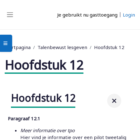
Ga naar hoofdinhoud
Je gebruikt nu gasttoegang
Login
Zijpaneel
Open cursusindex
Startpagina
Talenbewust lesgeven
Hoofdstuk 12
Hoofdstuk 12
Hoofdstuk 12
Paragraaf 12.1
Meer informatie over tpo
Hier vind je informatie over een pilot tweetalig