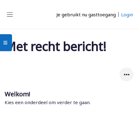
Ga naar hoofdinhoud
Je gebruikt nu gasttoegang
Login
Zijpaneel
Met recht bericht!
Open cursusindex
Welkom!
Kies een onderdeel om verder te gaan.