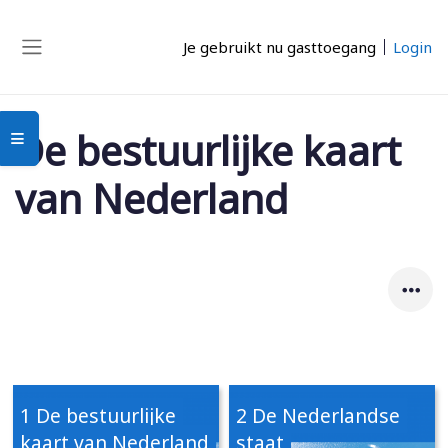
Ga naar hoofdinhoud
Je gebruikt nu gasttoegang
Login
Zijpaneel
De bestuurlijke kaart
Open cursusindex
van Nederland
1 De bestuurlijke
2 De Nederlandse
kaart van Nederland
staat