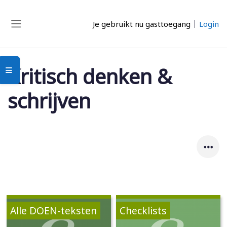
Ga naar hoofdinhoud
Je gebruikt nu gasttoegang
Login
Zijpaneel
Kritisch denken &
Open cursusindex
schrijven
Alle DOEN-teksten
Checklists