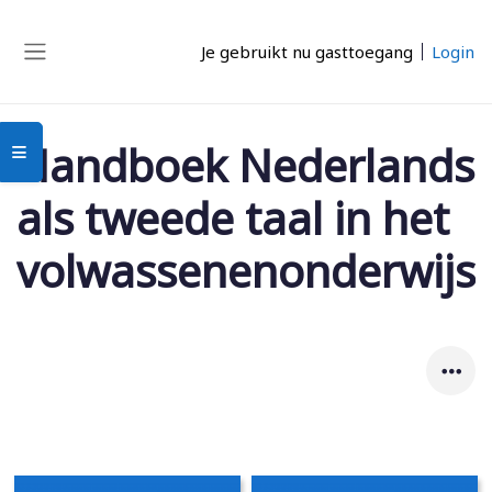
Ga naar hoofdinhoud
Je gebruikt nu gasttoegang
Login
Zijpaneel
Handboek Nederlands
Open cursusindex
als tweede taal in het
volwassenenonderwijs